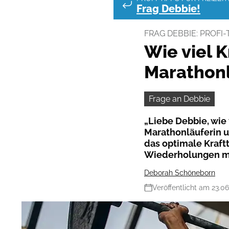
Frag Debbie!
FRAG DEBBIE: PROFI-
Wie viel K
Marathonl
Frage an Debbie
„Liebe Debbie, wie 
Marathonläuferin un
das optimale Kraftt
Wiederholungen mi
Deborah Schöneborn
Veröffentlicht am 23.0