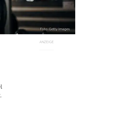
Foto: Getty Images
ANZEIGE
l
.