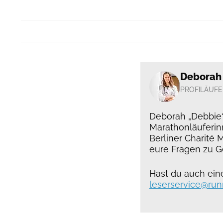
Deborah
PROFILÄUFE
Deborah „Debbie“
Marathonläuferinn
Berliner Charité 
eure Fragen zu G
Hast du auch ein
leserservice@run