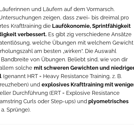
ei Läuferinnen und Läufern auf dem Vormarsch.
Untersuchungen zeigen, dass zwei- bis dreimal pro
es Krafttraining die
Laufökonomie, Sprintfähigkeit
gkeit verbessert.
Es gibt zig verschiedene Ansätze
 Patentlösung, welche Übungen mit welchem Gewicht
holungszahl am besten „wirken“. Die Auswahl
Bandbreite von Übungen. Beliebt sind, wie von dir
 allem solche
mit schweren Gewichten und niedrige
l
(genannt HRT = Heavy Resistance Training, z. B.
Kreuzheben) und
explosives Krafttraining mit wenige
ller Durchführung (ERT = Explosive Resistance
Hamstring Curls oder Step-ups) und
plyometrisches
 a. Sprünge).