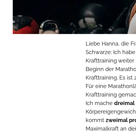
Liebe Hanna, die Fra
Schwarze: Ich habe
Krafttraining weiter
Beginn der Maratho
Krafttraining. Es i
Für eine Marathonlä
Krafttraining gemach
Ich mache
dreimal 
Körpereigengewicht,
kommt
zweimal pro
Maximalkraft an de