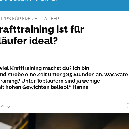
TIPPS FÜR FREIZEITLÄUFER
rafttraining ist für
äufer ideal?
viel Krafttraining machst du? Ich bin
d strebe eine Zeit ­unter 3:15 Stunden an. Was wäre
raining? Unter Topläufern sind ja wenige
t hohen Gewichten beliebt.“ Hanna
6.2025