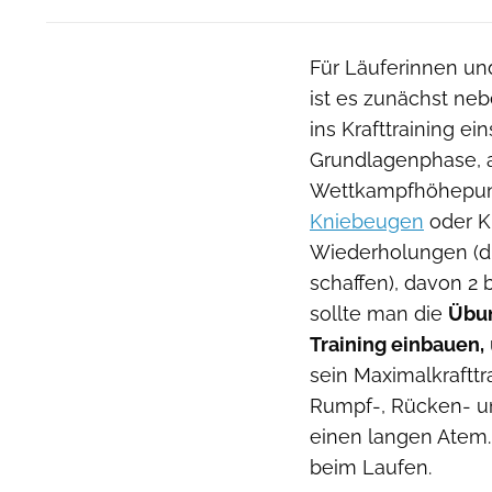
Für Läuferinnen und
ist es zunächst ne
ins Krafttraining e
Grundlagenphase, a
Wettkampfhöhepunkt
Kniebeugen
oder K
Wiederholungen (di
schaffen), davon 2 b
sollte man die
Übun
Training einbauen,
sein Maximalkrafttr
Rumpf-, Rücken- un
einen langen Atem.
beim Laufen.