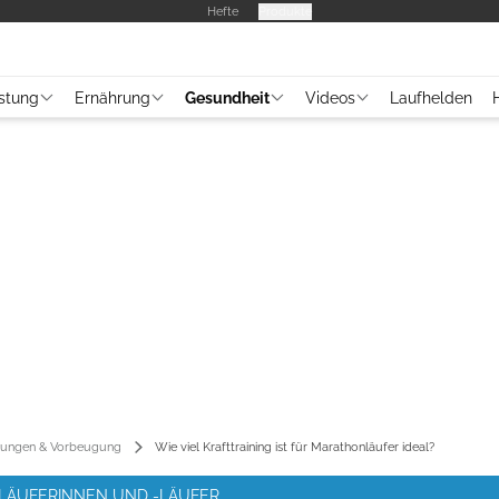
Hefte
Produkte
stung
Ernährung
Gesundheit
Videos
Laufhelden
tzungen & Vorbeugung
Wie viel Krafttraining ist für Marathonläufer ideal?
ITLÄUFERINNEN UND -LÄUFER