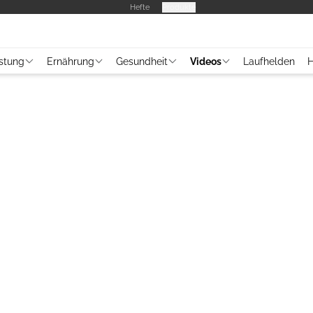
Hefte
Produkte
stung
Ernährung
Gesundheit
Videos
Laufhelden
H