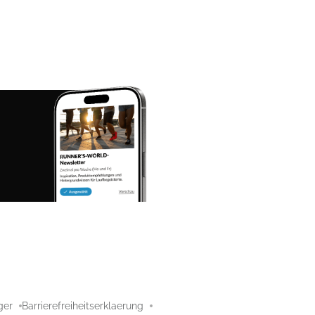
ger
Barrierefreiheitserklaerung