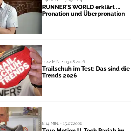
RUNNER’S WORLD erklärt ...
Pronation und Überpronation
11:42 MIN. • 03.08.2026
Trailschuh im Test: Das sind die
Trends 2026
8:14 MIN. • 15.07.2026
True Motion U-Tech Pariah im