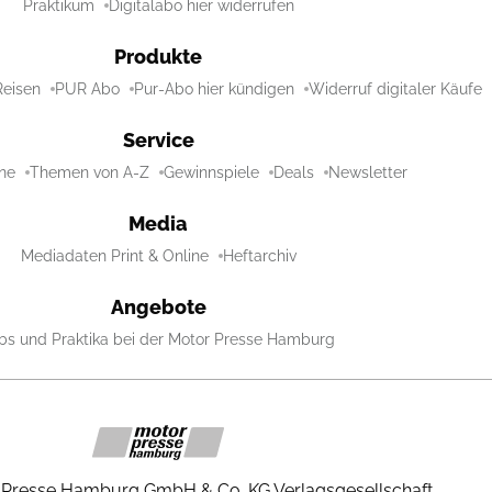
Praktikum
Digitalabo hier widerrufen
Produkte
Reisen
PUR Abo
Pur-Abo hier kündigen
Widerruf digitaler Käufe
Service
ne
Themen von A-Z
Gewinnspiele
Deals
Newsletter
Media
Mediadaten Print & Online
Heftarchiv
Angebote
bs und Praktika bei der Motor Presse Hamburg
 Presse Hamburg GmbH & Co. KG Verlagsgesellschaft