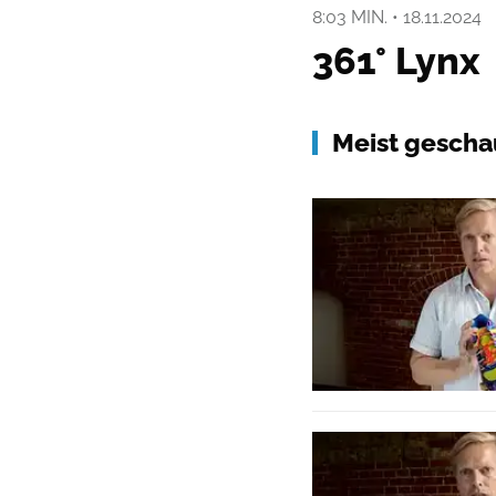
8:03 MIN.
•
18.11.2024
361° Lynx
Meist gescha