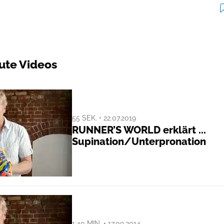
ute Videos
55 SEK. • 22.07.2019
RUNNER’S WORLD erklärt ...
Supination/Unterpronation
1:40 MIN. • 17.09.2014