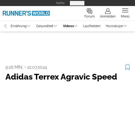
Hefte
Produkte
Forum
Anmelden
Menü
g
Ernährung
Gesundheit
Videos
Laufhelden
Horoskope
Video
Ausrüstung
9:26 MIN.
•
22.07.2024
Adidas Terrex Agravic Speed