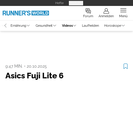
Hefte
Produkte
Forum
Anmelden
Menü
g
Ernährung
Gesundheit
Videos
Laufhelden
Horoskope
Video
Ausrüstung
Asics Fuji Lite 6
9:47 MIN.
•
20.10.2025
Asics Fuji Lite 6