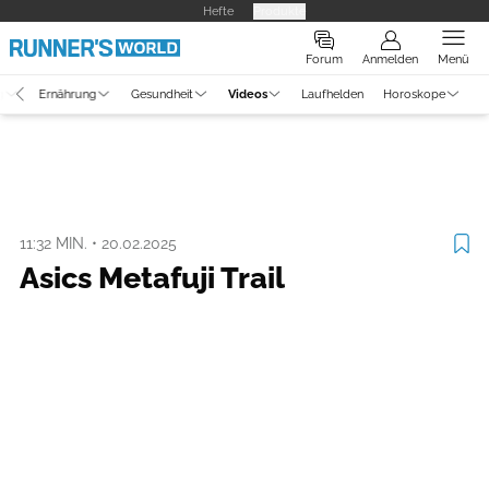
Hefte
Produkte
Forum
Anmelden
Menü
g
Ernährung
Gesundheit
Videos
Laufhelden
Horoskope
Video
Ausrüstung
Asics Metafuji Trail
11:32 MIN.
•
20.02.2025
Asics Metafuji Trail