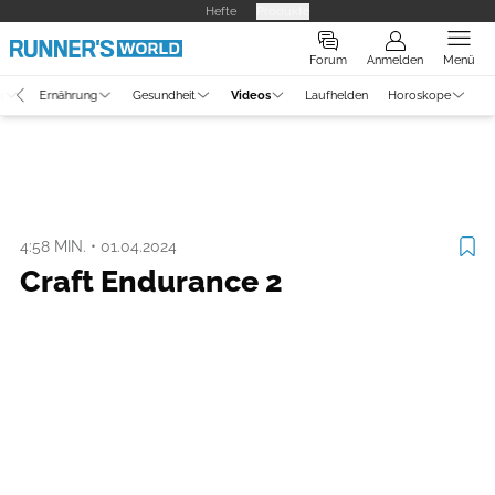
Hefte
Produkte
Forum
Anmelden
Menü
g
Ernährung
Gesundheit
Videos
Laufhelden
Horoskope
Video
Ausrüstung
4:58 MIN.
•
01.04.2024
Craft Endurance 2