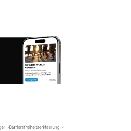
ger
Barrierefreiheitserklaerung