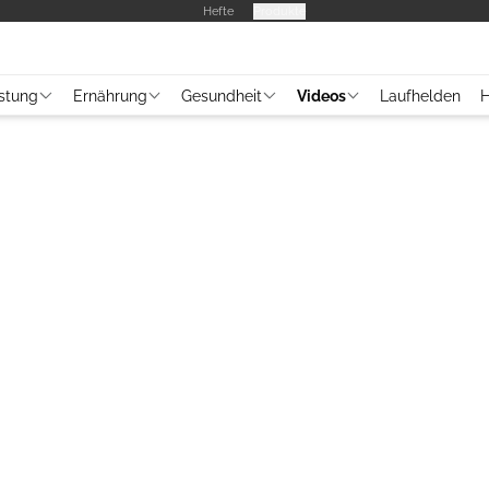
Hefte
Produkte
stung
Ernährung
Gesundheit
Videos
Laufhelden
H