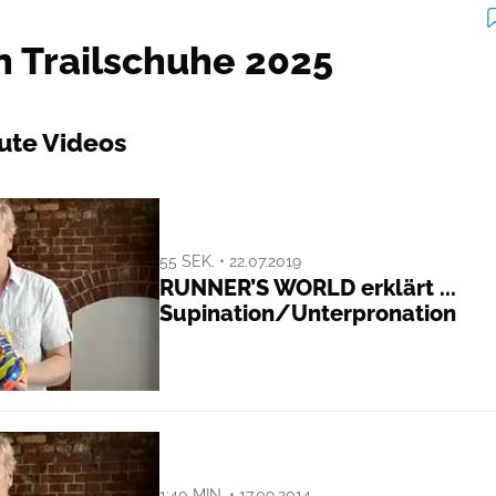
n Trailschuhe 2025
ute Videos
55 SEK. • 22.07.2019
RUNNER’S WORLD erklärt ...
Supination/Unterpronation
1:40 MIN. • 17.09.2014