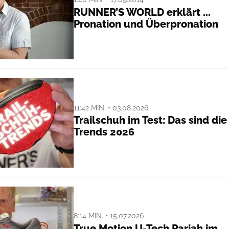
RUNNER’S WORLD erklärt ...
Pronation und Überpronation
11:42 MIN. • 03.08.2026
Trailschuh im Test: Das sind die
Trends 2026
8:14 MIN. • 15.07.2026
True Motion U-Tech Pariah im