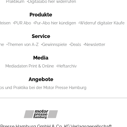
Praktikum
Digitalabo hier widerrufen
Produkte
Reisen
PUR Abo
Pur-Abo hier kündigen
Widerruf digitaler Käufe
Service
ne
Themen von A-Z
Gewinnspiele
Deals
Newsletter
Media
Mediadaten Print & Online
Heftarchiv
Angebote
bs und Praktika bei der Motor Presse Hamburg
 Presse Hamburg GmbH & Co. KG Verlagsgesellschaft