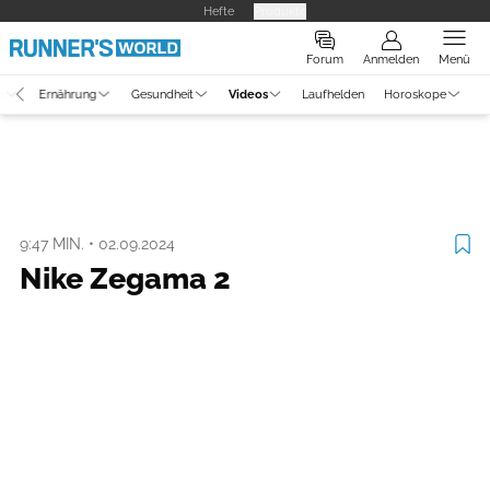
Hefte
Produkte
Forum
Anmelden
Menü
g
Ernährung
Gesundheit
Videos
Laufhelden
Horoskope
Video
Ausrüstung
Nike Zegama 2
9:47 MIN.
•
02.09.2024
Nike Zegama 2