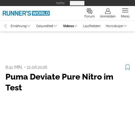
Hefte
Produkte
Forum
Anmelden
Menü
g
Ernährung
Gesundheit
Videos
Laufhelden
Horoskope
Video
Ausrüstung
Puma Deviate Pure Nitro im Test
8:41 MIN.
•
21.06.2026
Puma Deviate Pure Nitro im
Test