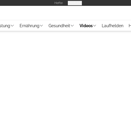
Hefte
Produkte
stung
Ernährung
Gesundheit
Videos
Laufhelden
H