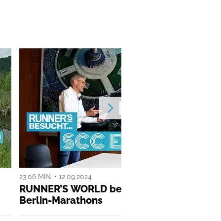
23:06 MIN. • 12.09.2024
ANZ
RUNNER’S WORLD besucht… die Macher d
Berlin-Marathons