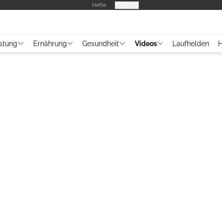
Hefte
Produkte
stung
Ernährung
Gesundheit
Videos
Laufhelden
H