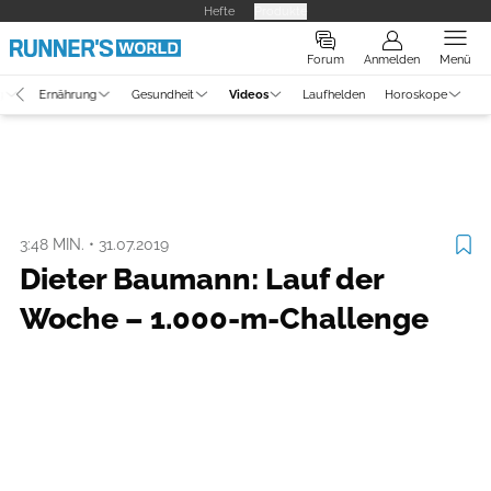
Hefte
Produkte
Forum
Anmelden
Menü
g
Ernährung
Gesundheit
Videos
Laufhelden
Horoskope
Video
Laufszene
3:48 MIN.
•
31.07.2019
Dieter Baumann: Lauf der
Woche – 1.000-m-Challenge