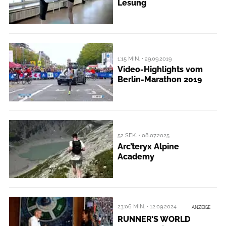
Lesung
1:15 MIN. • 29.09.2019
Video-Highlights vom
Berlin-Marathon 2019
52 SEK. • 08.07.2025
Arc’teryx Alpine
Academy
23:06 MIN. • 12.09.2024
ANZEIGE
RUNNER’S WORLD