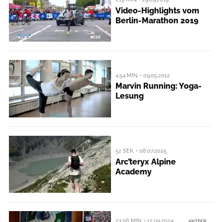
Video-Highlights vom
Berlin-Marathon 2019
4:54 MIN. • 09.05.2012
Marvin Running: Yoga-
Lesung
52 SEK. • 08.07.2025
Arc’teryx Alpine
Academy
23:06 MIN. • 12.09.2024
ANZEIGE