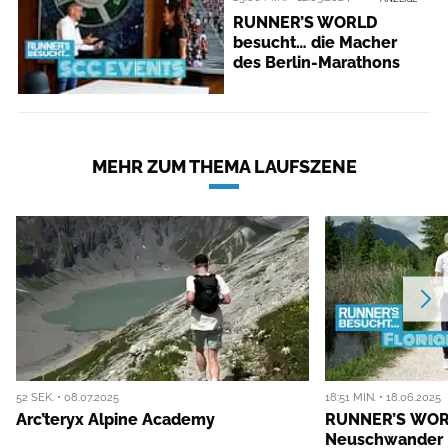
RUNNER’S WORLD
besucht… die Macher
des Berlin-Marathons
MEHR ZUM THEMA LAUFSZENE
52 SEK. • 08.07.2025
18:51 MIN. • 18.06.2025
Arc’teryx Alpine Academy
RUNNER’S WORL
Neuschwander