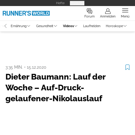
Hefte
Produkte
Forum
Anmelden
Menü
g
Ernährung
Gesundheit
Videos
Laufhelden
Horoskope
Video
Laufszene
3:35 MIN.
•
15.12.2020
Dieter Baumann: Lauf der
Woche – Auf-Druck-
gelaufener-Nikolauslauf