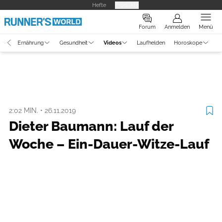
Hefte
Produkte
Forum
Anmelden
Menü
g
Ernährung
Gesundheit
Videos
Laufhelden
Horoskope
Video
Laufszene
2:02 MIN.
•
26.11.2019
Dieter Baumann: Lauf der
Woche – Ein-Dauer-Witze-Lauf