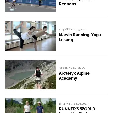
Rennens
4:54 MIN. • 09.05.2012
Marvin Running: Yoga-
Lesung
52 SEK. • 08.07.2025
Arc’teryx Alpine
Academy
18:51 MIN. • 18.06.2025
RUNNER’S WORLD