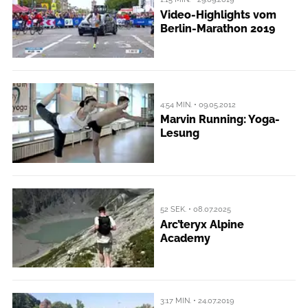
Video-Highlights vom
Berlin-Marathon 2019
4:54 MIN. • 09.05.2012
Marvin Running: Yoga-
Lesung
52 SEK. • 08.07.2025
Arc’teryx Alpine
Academy
3:17 MIN. • 24.07.2019