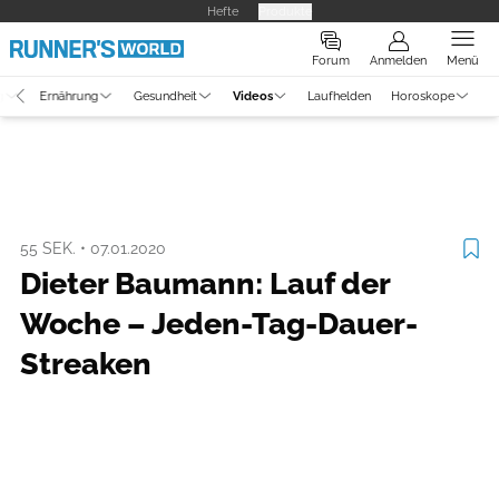
Hefte
Produkte
Forum
Anmelden
Menü
g
Ernährung
Gesundheit
Videos
Laufhelden
Horoskope
Video
Laufszene
55 SEK.
•
07.01.2020
Dieter Baumann: Lauf der
Woche – Jeden-Tag-Dauer-
Streaken