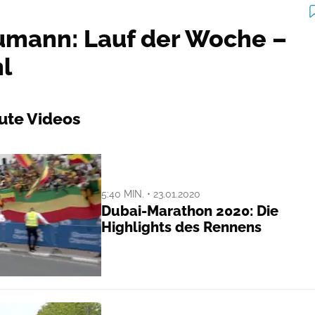
umann: Lauf der Woche –
l
ute Videos
5:40 MIN. • 23.01.2020
Dubai-Marathon 2020: Die
Highlights des Rennens