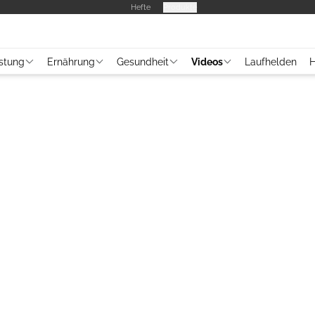
Hefte
Produkte
stung
Ernährung
Gesundheit
Videos
Laufhelden
H