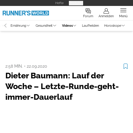
Hefte
Produkte
Forum
Anmelden
Menü
g
Ernährung
Gesundheit
Videos
Laufhelden
Horoskope
Video
Laufszene
2:58 MIN.
•
22.09.2020
Dieter Baumann: Lauf der
Woche – Letzte-Runde-geht-
immer-Dauerlauf