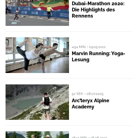
Dubai-Marathon 2020:
Die Highlights des
Rennens
4:54 MIN. • 09.05.2012
Marvin Running: Yoga-
Lesung
52 SEK. • 08.07.2025
Arc’teryx Alpine
Academy
18:51 MIN. • 18.06.2025