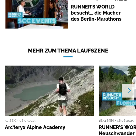
RUNNER’S WORLD
besucht… die Macher
des Berlin-Marathons
MEHR ZUM THEMA LAUFSZENE
52 SEK. • 08.07.2025
18:51 MIN. • 18.06.2025
Arc’teryx Alpine Academy
RUNNER’S WORL
Neuschwander