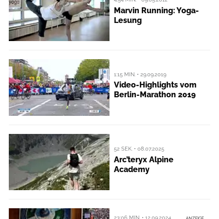
Marvin Running: Yoga-
Lesung
1:15 MIN. • 29.09.2019
Video-Highlights vom
Berlin-Marathon 2019
52 SEK. • 08.07.2025
Arc’teryx Alpine
Academy
23:06 MIN. • 12.09.2024
ANZEIGE