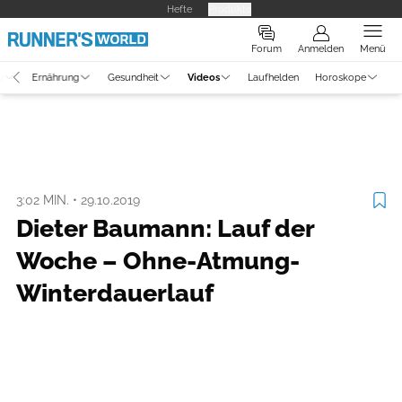
Hefte
Produkte
Forum
Anmelden
Menü
g
Ernährung
Gesundheit
Videos
Laufhelden
Horoskope
Video
Laufszene
3:02 MIN.
•
29.10.2019
Dieter Baumann: Lauf der
Woche – Ohne-Atmung-
Winterdauerlauf