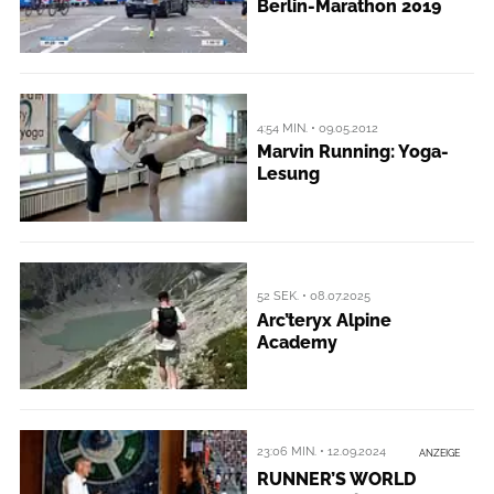
Berlin-Marathon 2019
4:54 MIN. • 09.05.2012
Marvin Running: Yoga-
Lesung
52 SEK. • 08.07.2025
Arc’teryx Alpine
Academy
23:06 MIN. • 12.09.2024
ANZEIGE
RUNNER’S WORLD