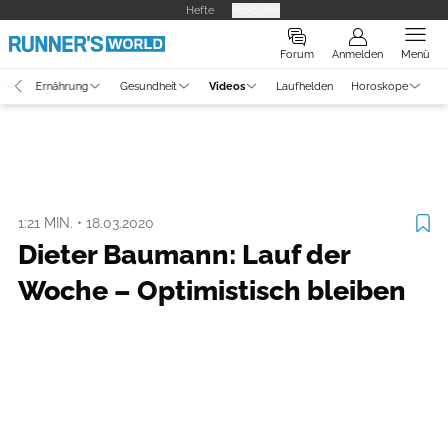
Hefte
Produkte
Forum
Anmelden
Menü
g
Ernährung
Gesundheit
Videos
Laufhelden
Horoskope
Video
Laufszene
1:21 MIN.
•
18.03.2020
Dieter Baumann: Lauf der
Woche – Optimistisch bleiben