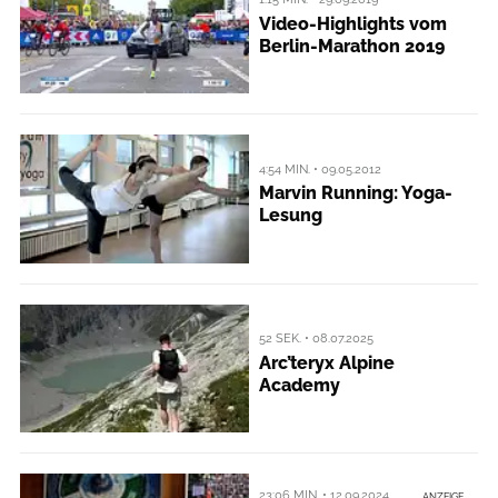
Video-Highlights vom
Berlin-Marathon 2019
4:54 MIN. • 09.05.2012
Marvin Running: Yoga-
Lesung
52 SEK. • 08.07.2025
Arc’teryx Alpine
Academy
23:06 MIN. • 12.09.2024
ANZEIGE