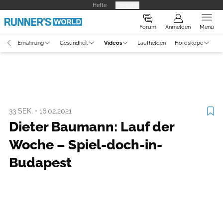
Hefte
Produkte
Forum
Anmelden
Menü
g
Ernährung
Gesundheit
Videos
Laufhelden
Horoskope
Video
Laufszene
33 SEK.
•
16.02.2021
Dieter Baumann: Lauf der
Woche – Spiel-doch-in-
Budapest