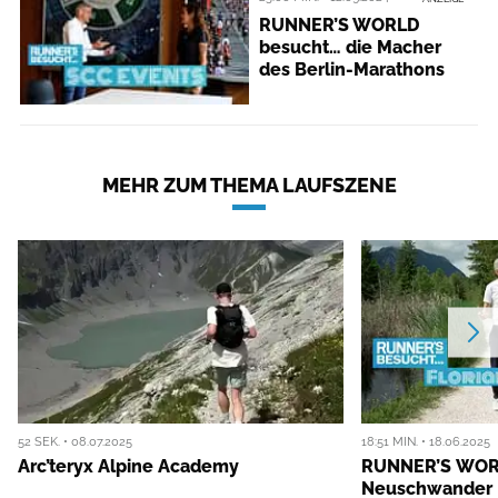
RUNNER’S WORLD
besucht… die Macher
des Berlin-Marathons
MEHR ZUM THEMA LAUFSZENE
52 SEK. • 08.07.2025
18:51 MIN. • 18.06.2025
Arc’teryx Alpine Academy
RUNNER’S WORL
Neuschwander