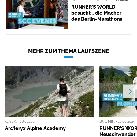
RUNNER’S WORLD
besucht… die Macher
des Berlin-Marathons
MEHR ZUM THEMA LAUFSZENE
52 SEK. • 08.07.2025
18:51 MIN. • 18.06.2025
Arc’teryx Alpine Academy
RUNNER’S WORL
Neuschwander