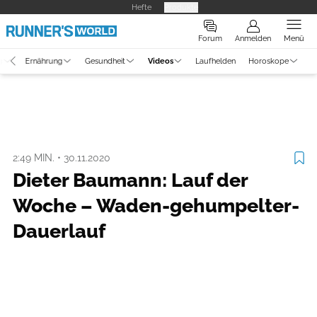
Hefte
Produkte
Forum
Anmelden
Menü
g
Ernährung
Gesundheit
Videos
Laufhelden
Horoskope
Video
Laufszene
2:49 MIN.
•
30.11.2020
Dieter Baumann: Lauf der
Woche – Waden-gehumpelter-
Dauerlauf