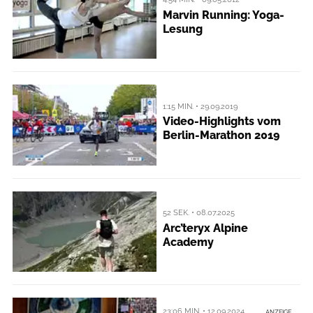
Marvin Running: Yoga-
Lesung
1:15 MIN. • 29.09.2019
Video-Highlights vom
Berlin-Marathon 2019
52 SEK. • 08.07.2025
Arc’teryx Alpine
Academy
23:06 MIN. • 12.09.2024
ANZEIGE