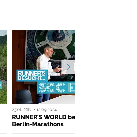
23:06 MIN. • 12.09.2024
ANZ
RUNNER’S WORLD besucht… die Macher d
Berlin-Marathons