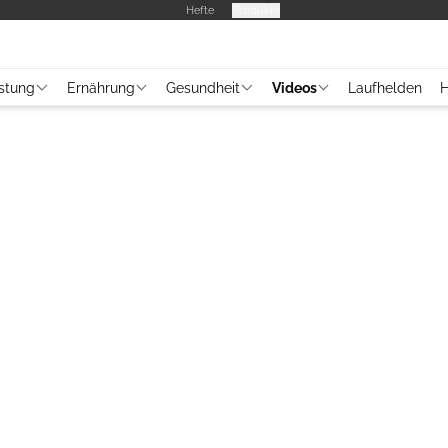
Hefte
Produkte
stung
Ernährung
Gesundheit
Videos
Laufhelden
H