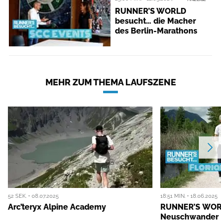
RUNNER’S WORLD
besucht… die Macher
des Berlin-Marathons
MEHR ZUM THEMA LAUFSZENE
52 SEK. • 08.07.2025
18:51 MIN. • 18.06.2025
Arc’teryx Alpine Academy
RUNNER’S WORL
Neuschwander