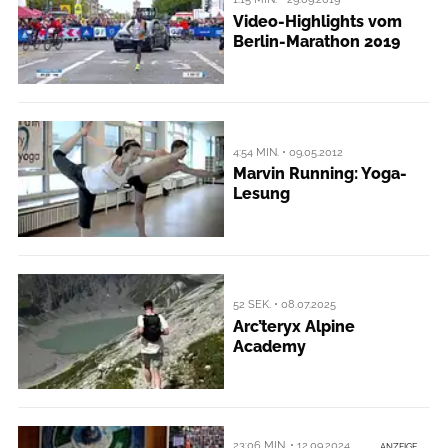
Video-Highlights vom
Berlin-Marathon 2019
4:54 MIN. • 09.05.2012
Marvin Running: Yoga-
Lesung
52 SEK. • 08.07.2025
Arc’teryx Alpine
Academy
23:06 MIN. • 12.09.2024
ANZEIGE