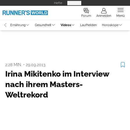
Hefte
Produkte
Forum
Anmelden
Menü
g
Ernährung
Gesundheit
Videos
Laufhelden
Horoskope
Video
Laufszene
2:28 MIN.
•
29.09.2013
Irina Mikitenko im Interview
nach ihrem Masters-
Weltrekord