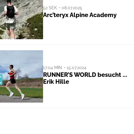
52 SEK. • 08.07.2025
Arc’teryx Alpine Academy
17:04 MIN. • 15.07.2024
RUNNER’S WORLD besucht ...
Erik Hille