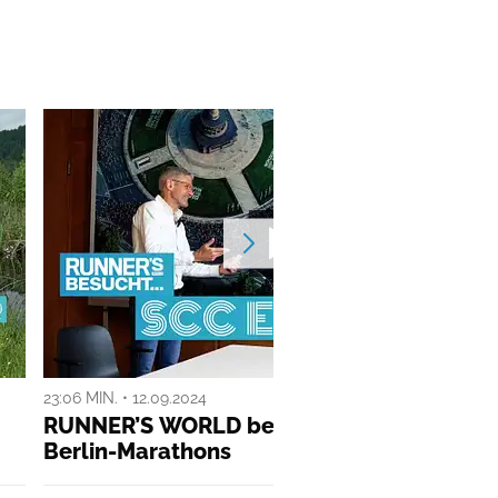
23:06 MIN. • 12.09.2024
ANZ
RUNNER’S WORLD besucht… die Macher d
Berlin-Marathons