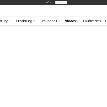
Hefte
Produkte
stung
Ernährung
Gesundheit
Videos
Laufhelden
H