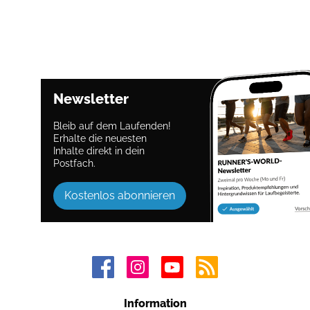
Newsletter
Bleib auf dem Laufenden!
Erhalte die neuesten
Inhalte direkt in dein
Postfach.
Kostenlos abonnieren
Information