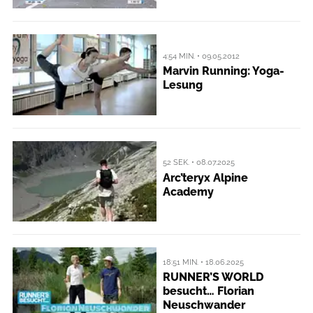
4:54 MIN. • 09.05.2012
Marvin Running: Yoga-
Lesung
52 SEK. • 08.07.2025
Arc’teryx Alpine
Academy
18:51 MIN. • 18.06.2025
RUNNER’S WORLD
besucht… Florian
Neuschwander