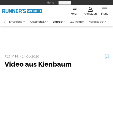
Hefte
Produkte
Forum
Anmelden
Menü
g
Ernährung
Gesundheit
Videos
Laufhelden
Horoskope
Video
Laufszene
3:17 MIN.
•
14.06.2020
Video aus Kienbaum