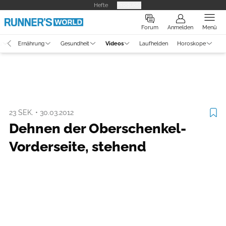
Hefte
Produkte
Forum
Anmelden
Menü
g
Ernährung
Gesundheit
Videos
Laufhelden
Horoskope
Video
Training
23 SEK.
•
30.03.2012
Dehnen der Oberschenkel-
Vorderseite, stehend