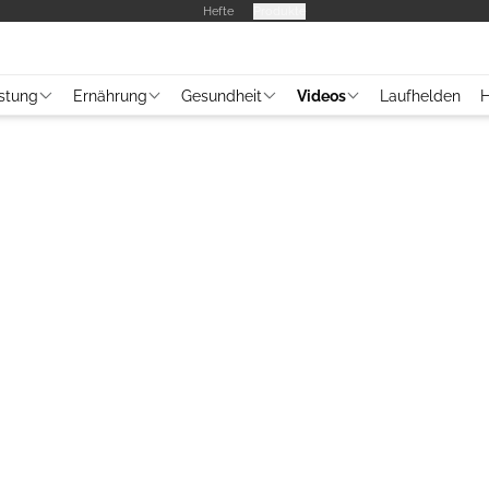
Hefte
Produkte
stung
Ernährung
Gesundheit
Videos
Laufhelden
H