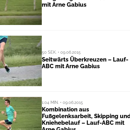
mit Arne Gabius
50 SEK. • 09.06.2015
Seitwärts Überkreuzen – Lauf-
ABC mit Arne Gabius
1:04 MIN. • 09.06.2015
Kombination aus
Fußgelenksarbeit, Skipping un
Kniehebelauf – Lauf-ABC mit
Arne Gabius