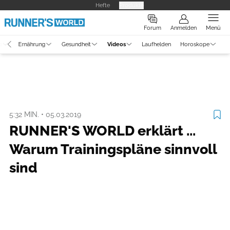
Hefte
Produkte
Forum
Anmelden
Menü
g
Ernährung
Gesundheit
Videos
Laufhelden
Horoskope
Video
Training
5:32 MIN.
•
05.03.2019
RUNNER'S WORLD erklärt ...
Warum Trainingspläne sinnvoll
sind