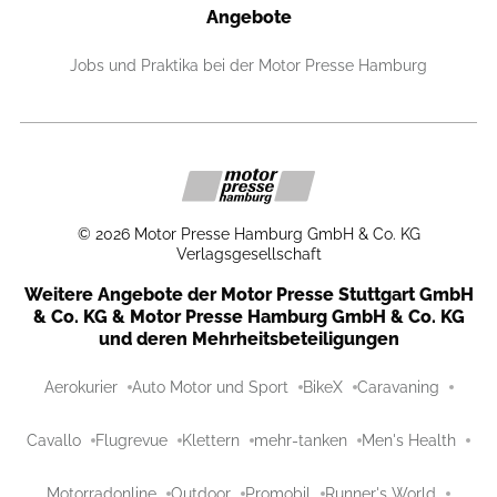
Angebote
Jobs und Praktika bei der Motor Presse Hamburg
©
2026
Motor Presse Hamburg GmbH & Co. KG
Verlagsgesellschaft
Weitere Angebote der Motor Presse Stuttgart GmbH
& Co. KG & Motor Presse Hamburg GmbH & Co. KG
und deren Mehrheitsbeteiligungen
Aerokurier
Auto Motor und Sport
BikeX
Caravaning
Cavallo
Flugrevue
Klettern
mehr-tanken
Men's Health
Motorradonline
Outdoor
Promobil
Runner's World