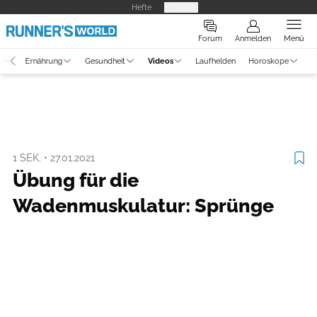
Hefte
Produkte
Forum
Anmelden
Menü
g
Ernährung
Gesundheit
Videos
Laufhelden
Horoskope
Video
Training
1 SEK.
•
27.01.2021
Übung für die
Wadenmuskulatur: Sprünge