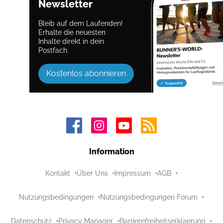
Newsletter
Bleib auf dem Laufenden!
Erhalte die neuesten
Inhalte direkt in dein
Postfach.
Kostenlos abonnieren
Information
Kontakt
Über Uns
Impressum
AGB
Nutzungsbedingungen
Nutzungsbedingungen Forum
Datenschutz
Privacy Manager
Barrierefreiheitserklaerung