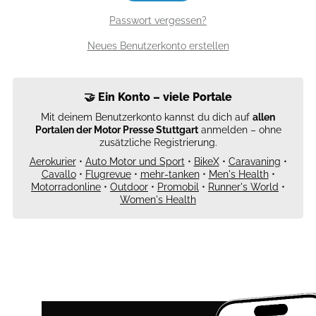
Passwort vergessen?
Neues Benutzerkonto erstellen
🤝 Ein Konto – viele Portale
Mit deinem Benutzerkonto kannst du dich auf
allen
Portalen der Motor Presse Stuttgart
anmelden – ohne
zusätzliche Registrierung.
Aerokurier
•
Auto Motor und Sport
•
BikeX
•
Caravaning
•
Cavallo
•
Flugrevue
•
mehr-tanken
•
Men's Health
•
Motorradonline
•
Outdoor
•
Promobil
•
Runner's World
•
Women's Health