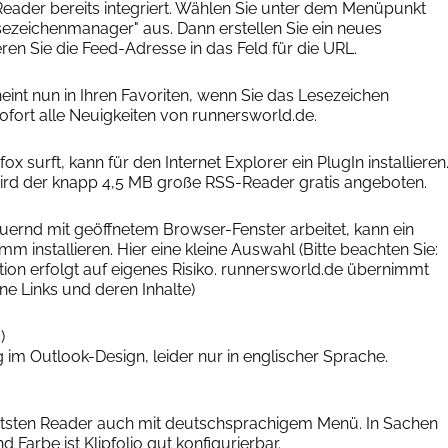
Reader bereits integriert. Wählen Sie unter dem Menüpunkt
sezeichenmanager" aus. Dann erstellen Sie ein neues
en Sie die Feed-Adresse in das Feld für die URL.
int nun in Ihren Favoriten, wenn Sie das Lesezeichen
sofort alle Neuigkeiten von runnersworld.de.
ox surft, kann für den Internet Explorer ein PlugIn installieren
rd der knapp 4,5 MB große RSS-Reader gratis angeboten.
uernd mit geöffnetem Browser-Fenster arbeitet, kann ein
m installieren. Hier eine kleine Auswahl (Bitte beachten Sie:
ion erfolgt auf eigenes Risiko. runnersworld.de übernimmt
ne Links und deren Inhalte)
)
 im Outlook-Design, leider nur in englischer Sprache.
tetsten Reader auch mit deutschsprachigem Menü. In Sachen
d Farbe ist Klipfolio gut konfigurierbar.