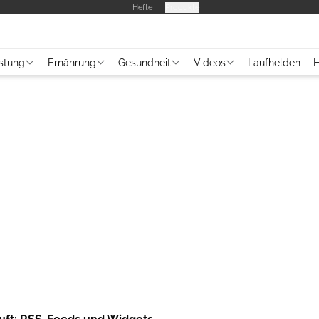
Hefte
Produkte
stung
Ernährung
Gesundheit
Videos
Laufhelden
H