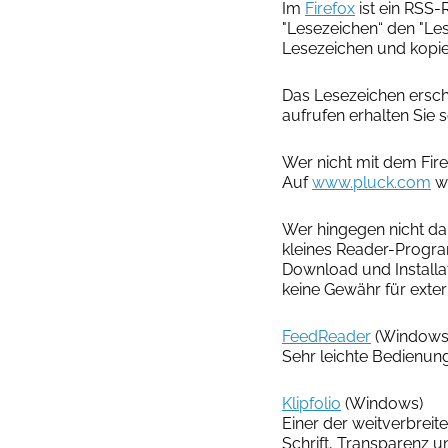
Im
Firefox
ist ein RSS-
"Lesezeichen“ den "Le
Lesezeichen und kopier
Das Lesezeichen ersche
aufrufen erhalten Sie 
Wer nicht mit dem Firef
Auf
www.pluck.com
wi
Wer hingegen nicht da
kleines Reader-Program
Download und Installat
keine Gewähr für exter
FeedReader
(Windows
Sehr leichte Bedienung
Klipfolio
(Windows)
Einer der weitverbrei
Schrift, Transparenz un