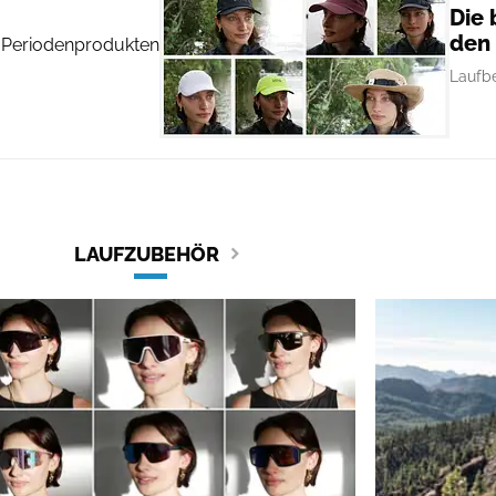
Die 
den
n Periodenprodukten
Laufb
LAUFZUBEHÖR