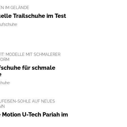
EN IM GELÄNDE
elle Trailschuhe im Test
ufschuhe
FIT: MODELLE MIT SCHMALERER
FORM
fschuhe für schmale
e
chuhe
HUFEISEN-SOHLE AUF NEUES
AIN
 Motion U-Tech Pariah im