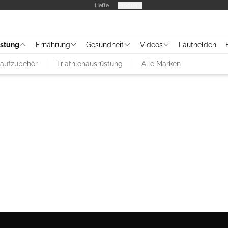
Hefte
Produkte
üstung
Ernährung
Gesundheit
Videos
Laufhelden
aufzubehör
Triathlonausrüstung
Alle Marken