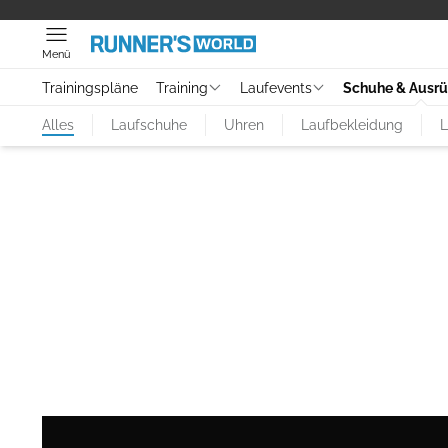
Menü
Trainingspläne
Training
Laufevents
Schuhe & Ausr
Alles
Laufschuhe
Uhren
Laufbekleidung
L
LAUFEN IM GELÄNDE
ktuelle Trailschuhe im Test