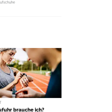
ufschuhe
T
fuhr brauche ich?