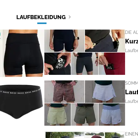
LAUFBEKLEIDUNG
DIE A
Kurz
Laufb
SOMM
Lauf
Laufb
EINE