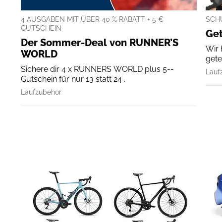
4 AUSGABEN MIT ÜBER 40 % RABATT + 5 €
SCH
GUTSCHEIN
Get
Der Sommer-Deal von RUNNER’S
Wir 
WORLD
gete
Sichere dir 4 x RUNNERS WORLD plus 5--
Lauf
Gutschein für nur 13 statt 24 .
Laufzubehör