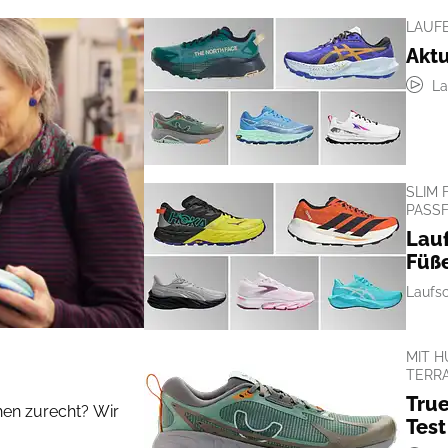
LAUF
Aktu
La
SLIM 
PASS
Lau
Füß
Laufs
MIT 
TERR
True
hen zurecht? Wir
Test