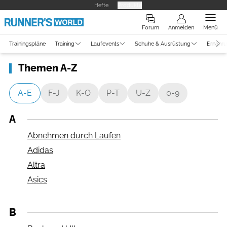
Hefte
Produkte
Forum
Anmelden
Menü
Trainingspläne
Training
Laufevents
Schuhe & Ausrüstung
Ernähr
Themen A-Z
A-E
F-J
K-O
P-T
U-Z
0-9
A
Abnehmen durch Laufen
Adidas
Altra
Asics
B