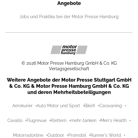
Angebote
Jobs und Praktika bei der Motor Presse Hamburg
©
2026
Motor Presse Hamburg GmbH & Co. KG
Verlagsgesellschaft
Weitere Angebote der Motor Presse Stuttgart GmbH
& Co. KG & Motor Presse Hamburg GmbH & Co. KG
und deren Mehrheitsbeteiligungen
Aerokurier
Auto Motor und Sport
BikeX
Caravaning
Cavallo
Flugrevue
Klettern
mehr-tanken
Men's Health
Motorradonline
Outdoor
Promobil
Runner's World