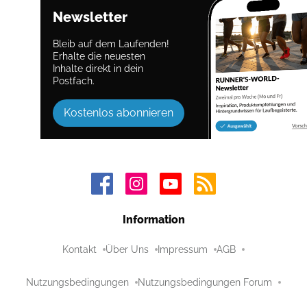
Newsletter
Bleib auf dem Laufenden!
Erhalte die neuesten
Inhalte direkt in dein
Postfach.
Kostenlos abonnieren
Information
Kontakt
Über Uns
Impressum
AGB
Nutzungsbedingungen
Nutzungsbedingungen Forum