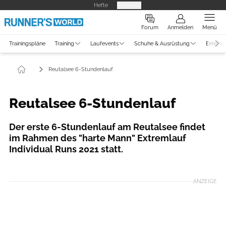
Hefte
Produkte
Forum
Anmelden
Menü
Trainingspläne
Training
Laufevents
Schuhe & Ausrüstung
Ernähr
Reutalsee 6-Stundenlauf
Reutalsee 6-Stundenlauf
Der erste 6-Stundenlauf am Reutalsee findet
im Rahmen des "harte Mann" Extremlauf
Individual Runs 2021 statt.
Foto: Gerald Faust
ANZEIGE