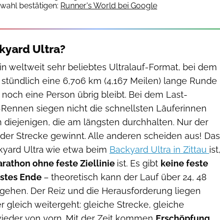
wahl bestätigen:
Runner's World bei Google
ckyard Ultra?
ein weltweit sehr beliebtes Ultralauf-Format, bei dem
stündlich eine 6,706 km (4,167 Meilen) lange Runde
r noch eine Person übrig bleibt. Bei dem Last-
ennen siegen nicht die schnellsten Läuferinnen
 diejenigen, die am längsten durchhalten. Nur der
 der Strecke gewinnt. Alle anderen scheiden aus! Das
yard Ultra wie etwa beim
Backyard Ultra in Zittau
ist
rathon ohne feste Ziellinie
ist. Es gibt
keine feste
estes Ende
– theoretisch kann der Lauf über 24, 48
ehen. Der Reiz und die Herausforderung liegen
r gleich weitergeht: gleiche Strecke, gleiche
ieder von vorn. Mit der Zeit kommen
Erschöpfung,