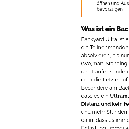
öffnen und Aus
bevorzugen.
Was ist ein Ba
Backyard Ultra ist 
die Teilnehmenden 
absolvieren, bis nu
(Wo)man-Standing-R
und Läufer, sondern
oder die Letzte auf
Besondere am Back
dass es ein
Ultrama
Distanz
und kein f
und mehr Stunden g
darin, dass es imme
Belastung, immer w