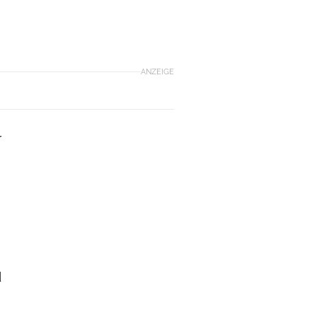
ANZEIGE
r
d