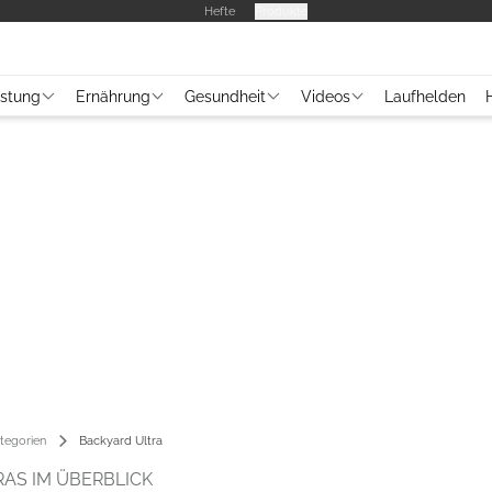
Hefte
Produkte
üstung
Ernährung
Gesundheit
Videos
Laufhelden
tegorien
Backyard Ultra
RAS IM ÜBERBLICK