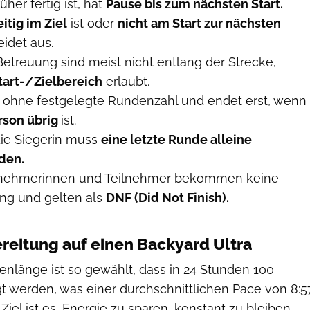
her fertig ist, hat
Pause bis zum nächsten Start.
itig im Ziel
ist oder
nicht am Start zur nächsten
eidet aus.
etreuung sind meist nicht entlang der Strecke,
tart-/Zielbereich
erlaubt.
 ohne festgelegte Rundenzahl und endet erst, wenn
rson übrig
ist.
die Siegerin muss
eine letzte Runde alleine
den.
ilnehmerinnen und Teilnehmer bekommen keine
rung und gelten als
DNF (Did Not Finish).
ereitung auf einen Backyard Ultra
nlänge ist so gewählt, dass in 24 Stunden 100
t werden, was einer durchschnittlichen Pace von 8:5
Ziel ist es, Energie zu sparen, konstant zu bleiben