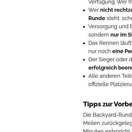
Verfügung. Wer frü
Wer
nicht rechtze
Runde
steht, sch
Versorgung und B
sondern
nur im S
Das Rennen läuft
nur noch
eine Pe
Der Sieger oder 
erfolgreich been
Alle anderen Te
offizielle Platzie
Tipps zur Vorb
Die Backyard-Runde
Meilen zurückgeleg
Minuten entspricht. 