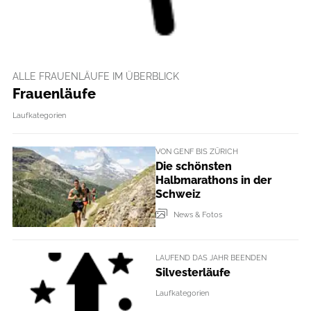
ALLE FRAUENLÄUFE IM ÜBERBLICK
Frauenläufe
Laufkategorien
VON GENF BIS ZÜRICH
Die schönsten
Halbmarathons in der
Schweiz
News & Fotos
LAUFEND DAS JAHR BEENDEN
Silvesterläufe
Laufkategorien