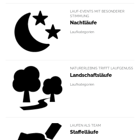
LAUF-EVENTS MIT BESONDERER
STIMMUNG
Nachtläufe
Laufkategorien
NATURERLEBNIS TRIFFT LAUFGENUSS
Landschaftsläufe
Laufkategorien
LAUFEN ALS TEAM
Staffelläufe