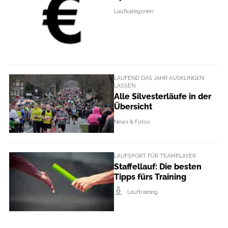
Laufkategorien
LAUFEND DAS JAHR AUSKLINGEN
LASSEN
Alle Silvesterläufe in der
Übersicht
News & Fotos
LAUFSPORT FÜR TEAMPLAYER
Staffellauf: Die besten
Tipps fürs Training
Lauftraining