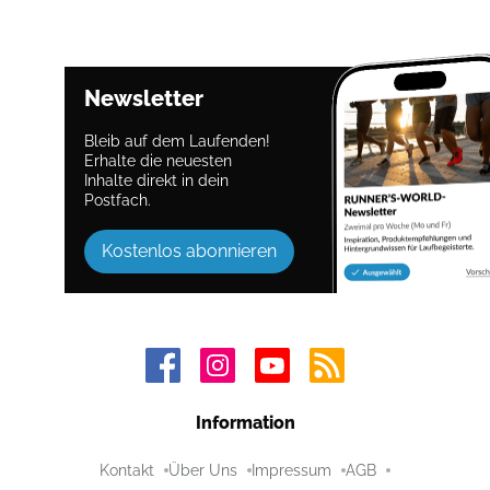
Newsletter
Bleib auf dem Laufenden!
Erhalte die neuesten
Inhalte direkt in dein
Postfach.
Kostenlos abonnieren
Information
Kontakt
Über Uns
Impressum
AGB