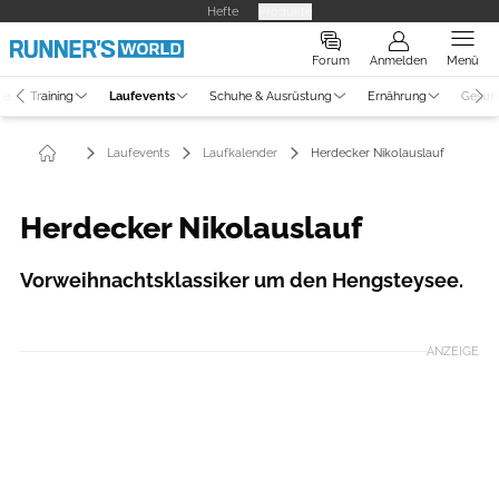
Hefte
Produkte
Forum
Anmelden
Menü
ne
Training
Laufevents
Schuhe & Ausrüstung
Ernährung
Gesun
Laufevents
Laufkalender
Herdecker Nikolauslauf
Herdecker Nikolauslauf
Vorweihnachtsklassiker um den Hengsteysee.
ANZEIGE