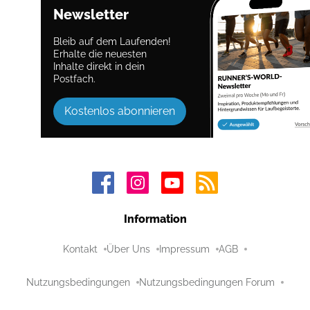
Newsletter
Bleib auf dem Laufenden!
Erhalte die neuesten
Inhalte direkt in dein
Postfach.
Kostenlos abonnieren
Information
Kontakt
Über Uns
Impressum
AGB
Nutzungsbedingungen
Nutzungsbedingungen Forum