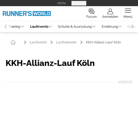
Hefte
Produkte
Forum
Anmelden
Menü
ne
Training
Laufevents
Schuhe & Ausrüstung
Ernährung
Gesun
Laufevents
Laufkalender
KKH-Allianz-Lauf Köln
KKH-Allianz-Lauf Köln
ANZEIGE