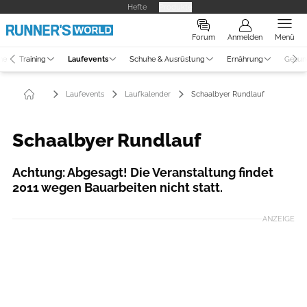
Hefte
Produkte
Forum
Anmelden
Menü
ne
Training
Laufevents
Schuhe & Ausrüstung
Ernährung
Gesun
Laufevents
Laufkalender
Schaalbyer Rundlauf
Schaalbyer Rundlauf
Achtung: Abgesagt! Die Veranstaltung findet
2011 wegen Bauarbeiten nicht statt.
ANZEIGE