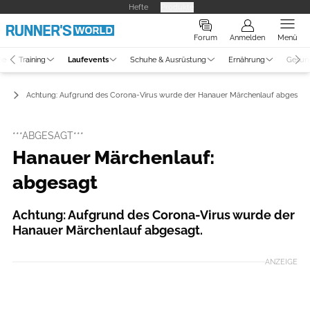
Hefte
Produkte
Forum
Anmelden
Menü
ne
Training
Laufevents
Schuhe & Ausrüstung
Ernährung
Gesun
er
Achtung: Aufgrund des Corona-Virus wurde der Hanauer Märchenlauf abgesagt
***ABGESAGT***
Hanauer Märchenlauf:
abgesagt
Achtung: Aufgrund des Corona-Virus wurde der
Hanauer Märchenlauf abgesagt.
ANZEIGE