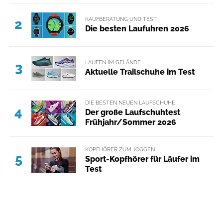
KAUFBERATUNG UND TEST
2
Die besten Laufuhren 2026
LAUFEN IM GELÄNDE
3
Aktuelle Trailschuhe im Test
DIE BESTEN NEUEN LAUFSCHUHE
4
Der große Laufschuhtest
Frühjahr/Sommer 2026
KOPFHÖRER ZUM JOGGEN
5
Sport-Kopfhörer für Läufer im
Test