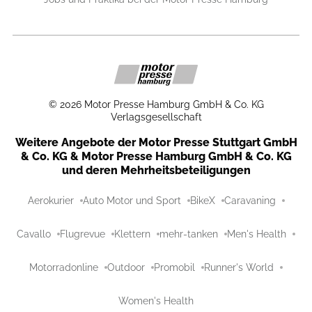
©
2026
Motor Presse Hamburg GmbH & Co. KG
Verlagsgesellschaft
Weitere Angebote der Motor Presse Stuttgart GmbH
& Co. KG & Motor Presse Hamburg GmbH & Co. KG
und deren Mehrheitsbeteiligungen
Aerokurier
Auto Motor und Sport
BikeX
Caravaning
Cavallo
Flugrevue
Klettern
mehr-tanken
Men's Health
Motorradonline
Outdoor
Promobil
Runner's World
Women's Health