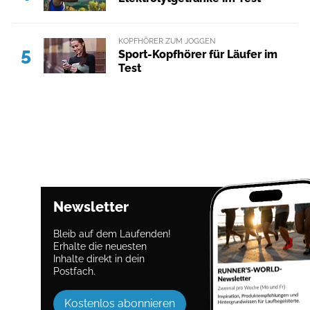
KOPFHÖRER ZUM JOGGEN
5
Sport-Kopfhörer für Läufer im
Test
Newsletter
Bleib auf dem Laufenden!
Erhalte die neuesten
Inhalte direkt in dein
Postfach.
Kostenlos abonnieren