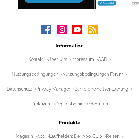
Information
Kontakt
Über Uns
Impressum
AGB
Nutzungsbedingungen
Nutzungsbedingungen Forum
Datenschutz
Privacy Manager
Barrierefreiheitserklaerung
Praktikum
Digitalabo hier widerrufen
Produkte
Magazin
Abo
Laufhelden: Der Abo-Club
Reisen