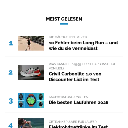
MEIST GELESEN
DIE HÄUFIGSTEN PATZER
1
10 Fehler beim Long Run – und
wie du sie vermeidest
WAS KANN DER 49,99-EURO-CARBONSCHUH
VON LIDL?
2
Crivit Carbonlite 1.0 von
Discounter Lidl im Test
KAUFBERATUNG UND TEST
3
Die besten Laufuhren 2026
GETRÄNKEPULVER FÜR LÄUFER
4
Elektrolytgetränke im Test