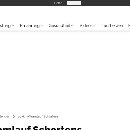
Hefte
Produkte
üstung
Ernährung
Gesundheit
Videos
Laufhelden
lender
10-km-Teamlauf Schortens
amlauf Schortens