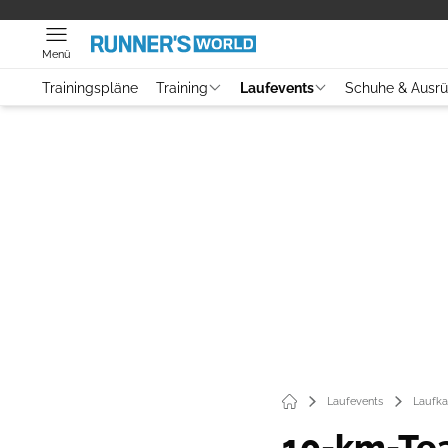
Menü
Trainingspläne
Training
Laufevents
Schuhe & Ausr
Laufevents
Laufka
10-km-Te