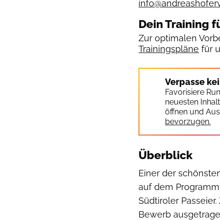
info@andreashofervo
Dein Training f
Zur optimalen Vorbe
Trainingspläne
für 
Verpasse ke
Favorisiere Ru
neuesten Inhal
öffnen und Aus
bevorzugen.
Überblick
Einer der schönste
auf dem Programm: 
Südtiroler Passeier
Bewerb ausgetrage