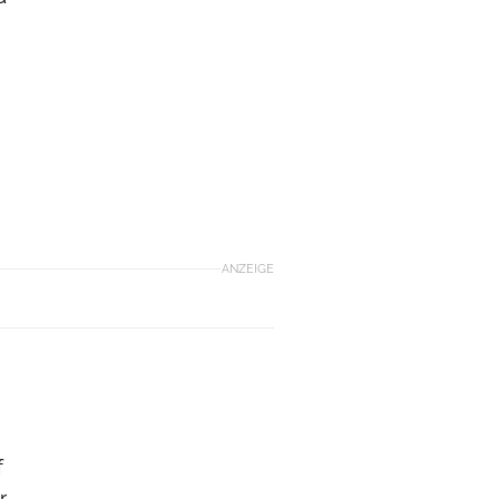
ANZEIGE
f
r