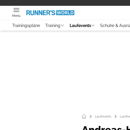
Menü
Trainingspläne
Training
Laufevents
Schuhe & Ausr
Laufevents
Laufka
Andreas-H