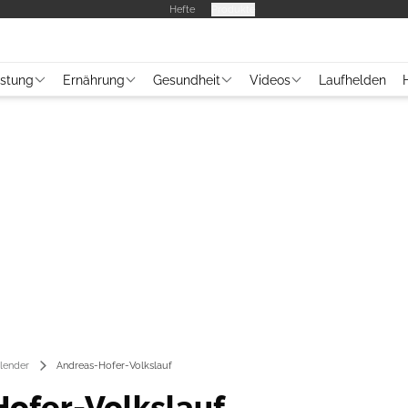
Hefte
Produkte
üstung
Ernährung
Gesundheit
Videos
Laufhelden
lender
Andreas-Hofer-Volkslauf
ofer-Volkslauf