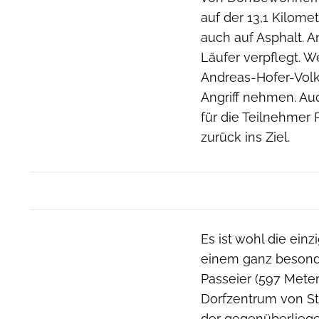
auf der 13,1 Kilome
auch auf Asphalt. A
Läufer verpflegt. W
Andreas-Hofer-Volks
Angriff nehmen. Auch
für die Teilnehme
zurück ins Ziel.
Es ist wohl die ein
einem ganz besonde
Passeier (597 Met
Dorfzentrum von St
der gegenüberliege