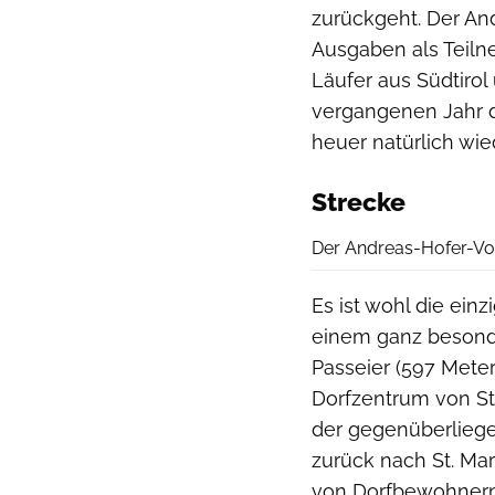
zurückgeht. Der And
Ausgaben als Teil
Läufer aus Südtiro
vergangenen Jahr 
heuer natürlich wie
Strecke
Der Andreas-Hofer-Volks
Es ist wohl die ein
einem ganz besonde
Passeier (597 Met
Dorfzentrum von St
der gegenüberliege
zurück nach St. Ma
von Dorfbewohnern,