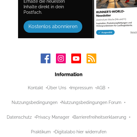
Erhalte die neuesten
Inhalte direkt in dein
Postfach.
Kostenlos abonnieren
Information
Kontakt
Über Uns
Impressum
AGB
Nutzungsbedingungen
Nutzungsbedingungen Forum
Datenschutz
Privacy Manager
Barrierefreiheitserklaerung
Praktikum
Digitalabo hier widerrufen