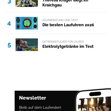
3
Theresa Krüger siegt im
Kraichgau
KAUFBERATUNG UND TEST
4
Die besten Laufuhren 2026
GETRÄNKEPULVER FÜR LÄUFER
5
Elektrolytgetränke im Test
Newsletter
Bleib auf dem Laufenden!