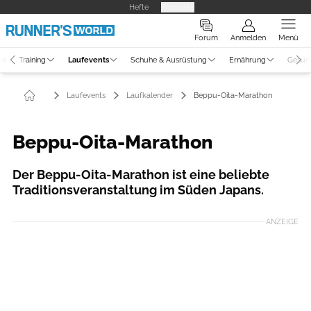
Hefte
Produkte
Forum
Anmelden
Menü
ne
Training
Laufevents
Schuhe & Ausrüstung
Ernährung
Gesun
Laufevents
Laufkalender
Beppu-Oita-Marathon
Beppu-Oita-Marathon
Der Beppu-Oita-Marathon ist eine beliebte
Traditionsveranstaltung im Süden Japans.
ANZEIGE