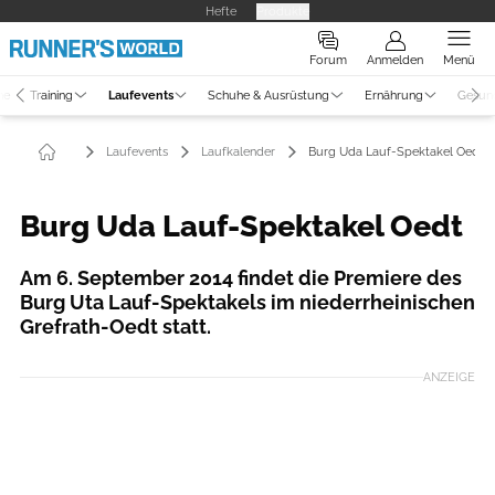
Hefte
Produkte
Forum
Anmelden
Menü
ne
Training
Laufevents
Schuhe & Ausrüstung
Ernährung
Gesun
Laufevents
Laufkalender
Burg Uda Lauf-Spektakel Oedt
Burg Uda Lauf-Spektakel Oedt
Am 6. September 2014 findet die Premiere des
Burg Uta Lauf-Spektakels im niederrheinischen
Grefrath-Oedt statt.
ANZEIGE