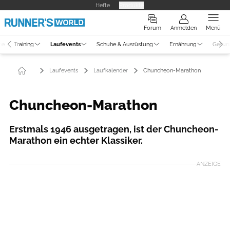
Hefte
Produkte
Forum
Anmelden
Menü
ne
Training
Laufevents
Schuhe & Ausrüstung
Ernährung
Gesun
Laufevents
Laufkalender
Chuncheon-Marathon
Chuncheon-Marathon
Erstmals 1946 ausgetragen, ist der Chuncheon-
Marathon ein echter Klassiker.
ANZEIGE