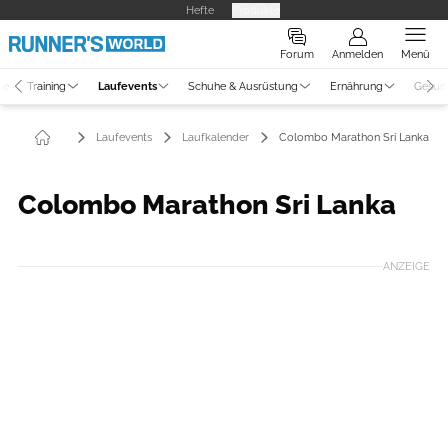
Hefte
Produkte
Forum
Anmelden
Menü
ne
Training
Laufevents
Schuhe & Ausrüstung
Ernährung
Gesun
Laufevents
Laufkalender
Colombo Marathon Sri Lanka
Colombo Marathon Sri Lanka
ANZEIGE