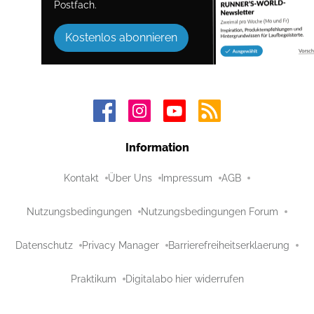
Postfach.
Kostenlos abonnieren
Information
Kontakt
Über Uns
Impressum
AGB
Nutzungsbedingungen
Nutzungsbedingungen Forum
Datenschutz
Privacy Manager
Barrierefreiheitserklaerung
Praktikum
Digitalabo hier widerrufen