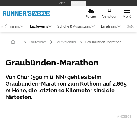
Hefte
Produkte
Forum
Anmelden
Menü
ne
Training
Laufevents
Schuhe & Ausrüstung
Ernährung
Gesun
Laufevents
Laufkalender
Graubünden-Marathon
Graubünden-Marathon
Von Chur (590 m ü. NN) geht es beim
Graubünden-Marathon zum Rothorn auf 2.865
m Höhe, die letzten 10 Kilometer sind die
härtesten.
ANZEIGE