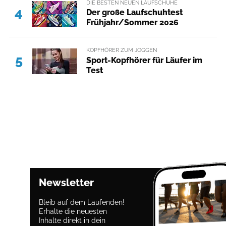
DIE BESTEN NEUEN LAUFSCHUHE
4
Der große Laufschuhtest
Frühjahr/Sommer 2026
KOPFHÖRER ZUM JOGGEN
5
Sport-Kopfhörer für Läufer im
Test
Newsletter
Bleib auf dem Laufenden!
Erhalte die neuesten
Inhalte direkt in dein