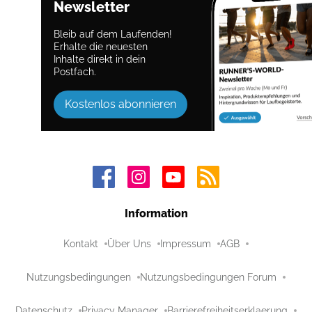
Newsletter
Bleib auf dem Laufenden!
Erhalte die neuesten
Inhalte direkt in dein
Postfach.
Kostenlos abonnieren
Information
Kontakt
Über Uns
Impressum
AGB
Nutzungsbedingungen
Nutzungsbedingungen Forum
Datenschutz
Privacy Manager
Barrierefreiheitserklaerung