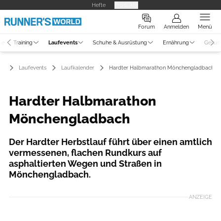
Hefte
Produkte
Forum
Anmelden
Menü
ne
Training
Laufevents
Schuhe & Ausrüstung
Ernährung
Gesun
Laufevents
Laufkalender
Hardter Halbmarathon Mönchengladbach
Hardter Halbmarathon
Mönchengladbach
Der Hardter Herbstlauf führt über einen amtlich
vermessenen, flachen Rundkurs auf
asphaltierten Wegen und Straßen in
Mönchengladbach.
ANZEIGE